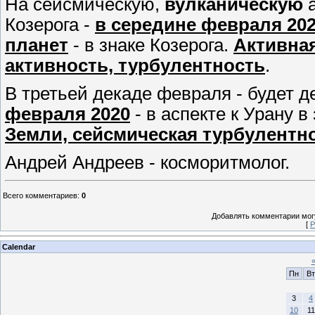
На сейсмическую,
вулканическую
а
Козерога -
в середине февраля 202
планет
- в знаке Козерога.
Активна
активность, турбулентность
.
В третьей декаде февраля - будет 
февраля 2020
- в аспекте к Урану в
Земли, сейсмическая турбулентно
Андрей Андреев - косморитмолог.
Всего комментариев
:
0
Добавлять комментарии могу
[
Р
Calendar
Пн
Вт
3
4
10
11