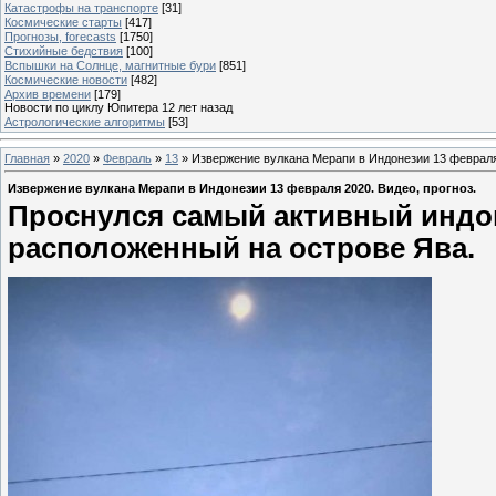
Катастрофы на транспорте
[31]
Космические старты
[417]
Прогнозы, forecasts
[1750]
Стихийные бедствия
[100]
Вспышки на Солнце, магнитные бури
[851]
Космические новости
[482]
Архив времени
[179]
Новости по циклу Юпитера 12 лет назад
Астрологические алгоритмы
[53]
Главная
»
2020
»
Февраль
»
13
» Извержение вулкана Мерапи в Индонезии 13 февраля 
Извержение вулкана Мерапи в Индонезии 13 февраля 2020. Видео, прогноз.
Проснулся самый активный индо
расположенный на острове Ява.