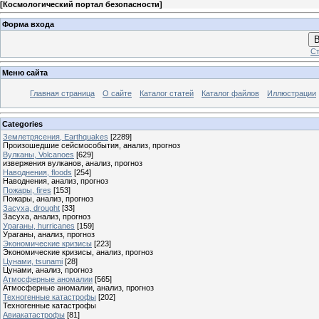
[
Космологический портал безопасности
]
Форма входа
В
Ст
Меню сайта
Главная страница
О сайте
Каталог статей
Каталог файлов
Иллюстрации
Categories
Землетрясения, Earthquakes
[2289]
Произошедшие сейсмособытия, анализ, прогноз
Вулканы, Volcanoes
[629]
извержения вулканов, анализ, прогноз
Наводнения, floods
[254]
Наводнения, анализ, прогноз
Пожары, fires
[153]
Пожары, анализ, прогноз
Засуха, drought
[33]
Засуха, анализ, прогноз
Ураганы, hurricanes
[159]
Ураганы, анализ, прогноз
Экономические кризисы
[223]
Экономические кризисы, анализ, прогноз
Цунами, tsunami
[28]
Цунами, анализ, прогноз
Атмосферные аномалии
[565]
Атмосферные аномалии, анализ, прогноз
Техногенные катастрофы
[202]
Техногенные катастрофы
Авиакатастрофы
[81]