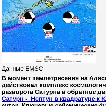
Данные EMSC
В момент землетрясения на Аляск
действовал комплекс космологич
разворота Сатурна в обратное дв
Сатурн - Нептун в квадратуре к 
суток
. Ключевые сейсмические фа