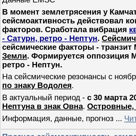
В момент землетрясения у Камчатки
сейсмоактивность действовал ко
факторов. Сработала вибрация
к
- Сатурн, ретро - Нептун
.
Сейсмиче
сейсмические факторы - транзит 
Земли
. Формируется оппозиция М
ретро - Нептун.
На сейсмические резонансы с ноябр
по знаку Водолея
.
В актуальный период -
с 30 марта 2
Нептуна в знак Овна
.
Островные,
Информация, данные, прогноз
...
Чи