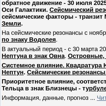
обратное движение - 30 июля 202
Оси Галактики.
Сейсмический резо
сейсмические факторы - транзит 
Земли
.
На сейсмические резонансы с ноябр
по знаку Водолея
.
В актуальный период - с 30 марта 2
Нептуна в знак Овна
.
Островные,
Системное влияние. Квадратура Юп
Нептун
.
Сейсмические резонансы
Приоритетное влияние, соответств
Тельца в знак Близнецы - т
урбуле
Информация, данные, прогноз
...
Чи