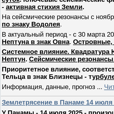
-
активная стихия Земли
.
На сейсмические резонансы с ноябр
по знаку Водолея
.
В актуальный период - с 30 марта 2
Нептуна в знак Овна
.
Островные,
Системное влияние. Квадратура Юп
Нептун
.
Сейсмические резонансы
Приоритетное влияние, соответств
Тельца в знак Близнецы - т
урбуле
Информация, данные, прогноз
...
Чи
Землетрясение в Панаме 14 июля 2
У Панамы - 14 июля 2025 - произ