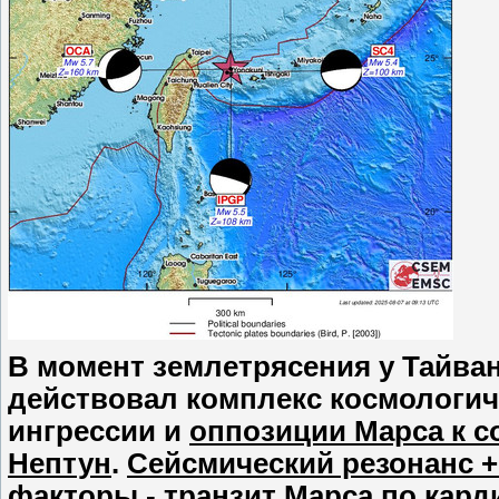
В момент землетрясения у Тайваня
действовал комплекс космологич
ингрессии и
оппозиции Марса к со
Нептун
.
Сейсмический резонанс + 
факторы - транзит Марса по кар