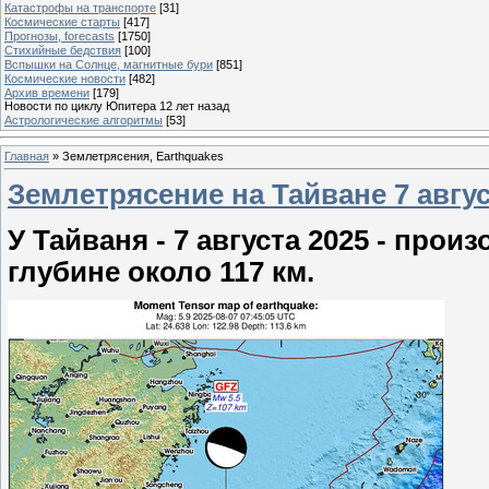
Катастрофы на транспорте
[31]
Космические старты
[417]
Прогнозы, forecasts
[1750]
Стихийные бедствия
[100]
Вспышки на Солнце, магнитные бури
[851]
Космические новости
[482]
Архив времени
[179]
Новости по циклу Юпитера 12 лет назад
Астрологические алгоритмы
[53]
Главная
»
Землетрясения, Earthquakes
Землетрясение на Тайване 7 август
У Тайваня - 7 августа 2025 - про
глубине около 117 км.