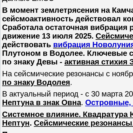
В момент землетрясения на Камчат
сейсмоактивность действовал ко
Сработала остаточная вибрация 
движение 13 июля 2025.
Сейсмичес
действовать
вибрация Новолуния 
Плутоном в Водолее. Ключевые с
по знаку Девы -
активная стихия 
На сейсмические резонансы с ноябр
по знаку Водолея
.
В актуальный период - с 30 марта 2
Нептуна в знак Овна
.
Островные,
Системное влияние. Квадратура Юп
Нептун
.
Сейсмические резонансы