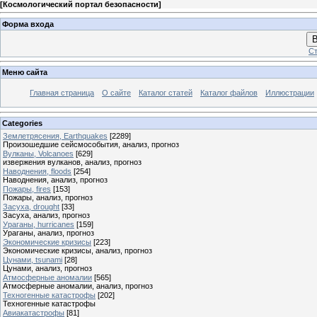
[
Космологический портал безопасности
]
Форма входа
В
Ст
Меню сайта
Главная страница
О сайте
Каталог статей
Каталог файлов
Иллюстрации
Categories
Землетрясения, Earthquakes
[2289]
Произошедшие сейсмособытия, анализ, прогноз
Вулканы, Volcanoes
[629]
извержения вулканов, анализ, прогноз
Наводнения, floods
[254]
Наводнения, анализ, прогноз
Пожары, fires
[153]
Пожары, анализ, прогноз
Засуха, drought
[33]
Засуха, анализ, прогноз
Ураганы, hurricanes
[159]
Ураганы, анализ, прогноз
Экономические кризисы
[223]
Экономические кризисы, анализ, прогноз
Цунами, tsunami
[28]
Цунами, анализ, прогноз
Атмосферные аномалии
[565]
Атмосферные аномалии, анализ, прогноз
Техногенные катастрофы
[202]
Техногенные катастрофы
Авиакатастрофы
[81]