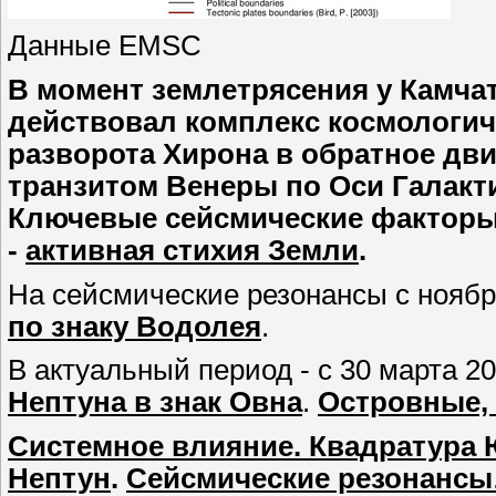
Данные EMSC
В момент землетрясения у Камчатк
действовал комплекс космологич
разворота Хирона в обратное движ
транзитом Венеры по Оси Галакт
Ключевые сейсмические факторы 
-
активная стихия Земли
.
На сейсмические резонансы с ноябр
по знаку Водолея
.
В актуальный период - с 30 марта 2
Нептуна в знак Овна
.
Островные,
Системное влияние. Квадратура Юп
Нептун
.
Сейсмические резонансы