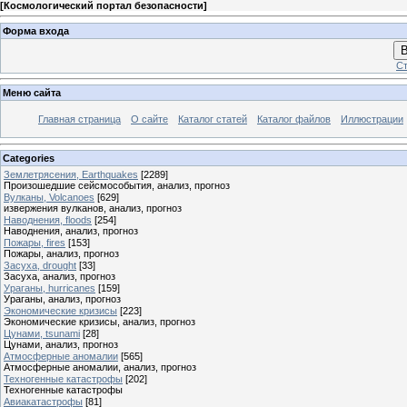
[
Космологический портал безопасности
]
Форма входа
В
Ст
Меню сайта
Главная страница
О сайте
Каталог статей
Каталог файлов
Иллюстрации
Categories
Землетрясения, Earthquakes
[2289]
Произошедшие сейсмособытия, анализ, прогноз
Вулканы, Volcanoes
[629]
извержения вулканов, анализ, прогноз
Наводнения, floods
[254]
Наводнения, анализ, прогноз
Пожары, fires
[153]
Пожары, анализ, прогноз
Засуха, drought
[33]
Засуха, анализ, прогноз
Ураганы, hurricanes
[159]
Ураганы, анализ, прогноз
Экономические кризисы
[223]
Экономические кризисы, анализ, прогноз
Цунами, tsunami
[28]
Цунами, анализ, прогноз
Атмосферные аномалии
[565]
Атмосферные аномалии, анализ, прогноз
Техногенные катастрофы
[202]
Техногенные катастрофы
Авиакатастрофы
[81]