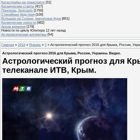
Катастрофы на транспорте
[31]
Космические старты
[417]
Прогнозы, forecasts
[1750]
Стихийные бедствия
[100]
Вспышки на Солнце, магнитные бури
[851]
Космические новости
[482]
Архив времени
[179]
Новости по циклу Юпитера 12 лет назад
Астрологические алгоритмы
[54]
Главная
»
2016
»
Январь
»
2
» Астрологический прогноз 2016 для Крыма, России, Укра
Астрологический прогноз 2016 для Крыма, России, Украины. Видео.
Астрологический прогноз для Кры
телеканале ИТВ, Крым.