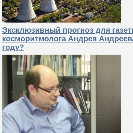
Эксклюзивный прогноз для газет
косморитмолога Андрея Андреева
году?