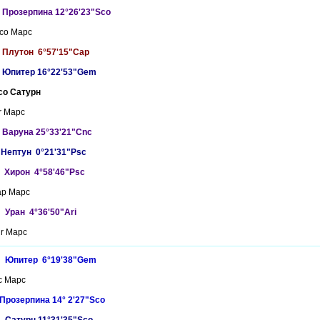
 Прозерпина 12°26'23"Sco
Sco Марс
 Плутон 6°57'15"Cap
 Юпитер 16°22'53"Gem
co Сатурн
r Марс
 Варуна 25°33'21"Cnc
 Нептун 0°21'31"Psc
 Хирон 4°58'46"Psc
ap Марс
 Уран 4°36'50"Ari
qr Марс
D Юпитер 6°19'38"Gem
c Марс
Прозерпина 14° 2'27"Sco