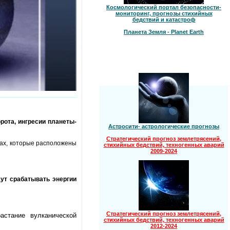
Космологический портал безопасности-
мониторинг, прогнозы стихийных
бедствий и катастроф
Планета Земля - Planet Earth
рота, ингресии планеты-
Астросити- астрологические прогнозы
Стратегический прогноз землетрясений,
нах, которые расположены
стихийных бедствий, техногенных аварий
2009-2024
ут срабатывать энергии
Стратегический прогноз землетрясений,
астание вулканической
стихийных бедствий, техногенных аварий
2012-2024