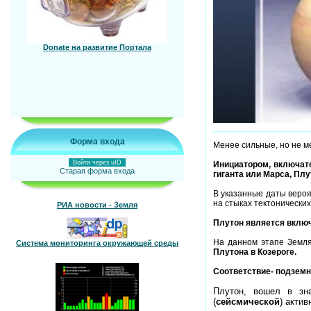
Donate на развитие Портала
Форма входа
Менее сильные, но не ме
Войти через uID
Инициатором, включате
Старая форма входа
гиганта или Марса, Плу
В указанные даты вероя
на стыках тектонических
РИА новости - Земля
Плутон является включ
На данном этапе Земля
Система мониторинга окружающей среды
Плутона в Козероге.
Соответствие- подземн
Плутон, вошел в зна
(
сейсмической
) акти