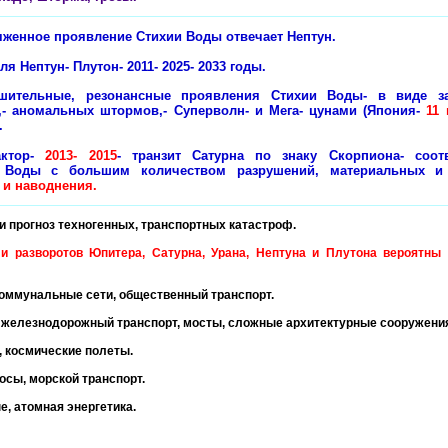
яженное проявление Стихии Воды отвечает Нептун.
я Нептун- Плутон- 2011- 2025- 2033 годы.
рушительные, резонансные проявления Стихии Воды- в виде за
,- аномальных штормов,- Суперволн- и Мега- цунами (Япония-
11 
.
актор-
2013- 2015
- транзит Сатурна по знаку Скорпиона- соотв
 Воды с большим количеством разрушений, материальных и
 и наводнения.
 и прогноз техногенных, транспортных катастроф.
и разворотов Юпитера, Сатурна, Урана, Нептуна и Плутона вероятны 
оммунальные сети, общественный транспорт.
 железнодорожный транспорт, мосты, сложные архитектурные сооружени
, космические полеты.
осы, морской транспорт.
е, атомная энергетика.