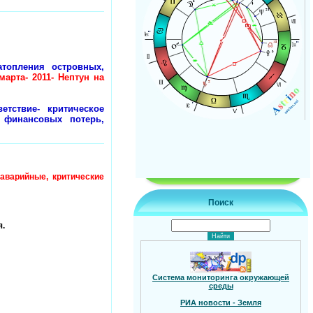
топления островных,
марта- 2011- Нептун на
етствие- критическое
 финансовых потерь,
аварийные, критические
Поиск
я.
Система мониторинга окружающей
среды
РИА новости - Земля