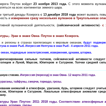
зерога Плутон войдет
23 ноября 2013 года.
С этого момента вулкани
вляться на всех континентах земного шара.
м третьей декады Козерога
с 13 декабря 2018 года
может вызвать пов
вность и
извержение сразу нескольких вулканов в Треугольниках опа
ивной вулканической деятельности, (
сейсмической активности
)-
с 
туры,- Уран в знаке Овна- Плутон в знаке Козерога.
, и регионы в странах прилегающих к мировым океанам,
будут подверж
туна в знаке Рыб.
Ингрессия Нептуна в знак Рыб
- 4 апреля 2011 года.
 океан, подводные землетрясения, извержения, цунами, шторма.
прогнозировании сильных толчков, сейсмической активности следует
Солнцем и Луной, Марсом, Юпитером и Сатурном. Толчки средней сил
ушную стихию.
Ингрессия (
переход) в знак Овна- 12 марта 2011 года.
ураганы, тайфуны, смерчи, торнадо, грозы.
овании аномалий в атмосфере, ураганов, бурь, штормов следует учитыв
рсом, Юпитером и Сатурном. Локальные атмосферные аномалии сред
рану.
атуры Уран- Плутон- 2011- 2018 годы. Соответствие- атмосферные
надо, шторма, грозы.