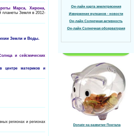
Он-лайн карта землетрясения
ороты Марса, Хирона,
й планеты Земля в 2012-
Извержение вулканов - новости
Он-лайн Солнечная активность
Он-лайн Солнечная обсерватория
тихии Земли и Воды.
 Солнца и сейсмических
 в центре материков и
вных регионах и регионах
Donate на развитие Портала