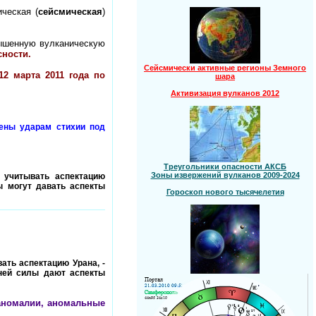
ческая (
сейсмическая
)
ышенную вулканическую
сности.
Сейсмически активные регионы Земного
12 марта 2011 года по
шара
Активизация вулканов 2012
ены ударам стихии под
Треугольники опасности АКСБ
Зоны извержений вулканов 2009-2024
 учитывать аспектацию
ы могут давать аспекты
Гороскоп нового тысячелетия
ать аспектацию Урана, -
ней силы дают аспекты
 аномалии, аномальные