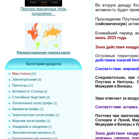
Во вторую декаду Ко
Прогноз магнитных бурь
активность будет проя
подробнее...
Прохождение Плутоно
(
сейсмическую
) акти
Ближайший период акт
июнь 2015 года.
Зона действия квадра
Распространение гриппа карта
Островные территории
действием энергий Неп
Категории раздела
Соответствие- мировой
Мои статьи
[53]
Следовательно, при 
Землетрясения
[9]
Плутона и Нептуна,- 
Прогнозы
[17]
Меркурия и Венеры.
Активность Солнца
[4]
Стихийные бедствия
[2]
Уран отвечает за возд
Техногенные катастрофы
[1]
Соответствие- шторма, 
Авиакатастрофы
[1]
Транспортные катастрофы
[1]
Поэтому при прогнозир
Солнцем и Луной, Ма
Морские катастрофы
[2]
Меркурия и Венеры к У
Эпидемии и пандемии
[1]
Экономические кризисы
Зона действия квадр
[2]
ураганы, смерчи, тор
Геополитические кризисы
[4]