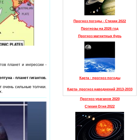
Прогноз погоды - Стихии 2022
Прогнозы на 2026 год
Прогноз магнитных бурь
ов планет и ингрессии -
птуна - планет гигантов.
Карта - прогноз погоды
т очень сильные толчки.
Карта- прогноз наводнений 2013-2033
х.
Прогноз ураганов 2020
Стихия Огня 2022