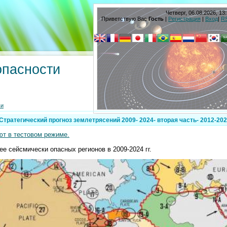
Четверг, 06.08.2026, 13:
Приветствую Вас
Гость
|
Регистрация
|
Вход
|
R
опасности
ьи
Стратегический прогноз землетрясений 2009- 2024- вторая часть- 2012-202
ют в тестовом режиме.
лее сейсмически опасных регионов в
2009-2024 гг
.