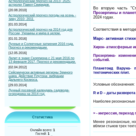
Астрологический прогноз на 2013- 2025-
астролог Павел Свиридов.
Во вторую часть "Ст
[20.08.2010]
Прозерпины и планет
Астрологический прогноз погоды на осень -
2024 годах.
зиму 2010- 2011.
[01.03.2014]
Соответствия в методе
Астрологический прогноз на 2014 год для
России, Украины и мира в целом.
Марс- активная стих
[01.01.2016]
Лунные и Солнечные затмения 2016 года.
Хирон- атмосферные и
Прогноз и рекомендации.
[12.05.2016]
Прозерпина- изменени
Лилит в знаке Скорпиона с 21 мая 2016 по
событий.
13 февраля 2017. Прогноз и рекомендации.
[02.04.2012]
Планетоид Варуна- п
Сейсмически активные регионы Земного
тектонических плит.
шара. Действие Плутона- вибрации
Дальнего Космоса.
Условные обозначения:
[29.03.2014]
Лунный посевной календарь садовода-
R и D – даты разворота
огородника на 2014 год.
Наиболее резонансные д
> - ингрессия, переход 
Статистика
Менее резонансные, но
вблизи стыков трех тект
Онлайн всего:
1
Гостей:
1