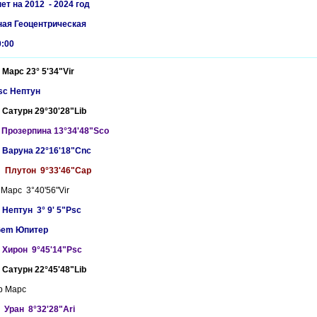
т на 2012 - 2024 год
ная Геоцентрическая
0:00
Марс 23° 5'34"Vir
sc Нептун
Сатурн 29°30'28"Lib
Прозерпина 13°34'48"Sco
 Варуна 22°16'18"Cnc
R Плутон 9°33'46"Cap
Марс 3°40'56"Vir
Нептун 3° 9' 5"Psc
 Gem Юпитер
 Хирон 9°45'14"Psc
Сатурн 22°45'48"Lib
ib Марс
 Уран 8°32'28"Ari