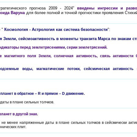
ратегического прогноза 2009 - 2024"
введены ингрессии и разв
оида Варуна
для более полной и точной прогностики проявления Стихи
 "
Космология - Астрология как система безопасности
":
ия Земли, сейсмоактивность в моменты транзита Марса по знакам с
ндикаторы перед землетрясениями, серии землетрясений.
е магнитного поля Земли, солнечная активность, связь активности
одземные воды, магматические потоки, сейсмическая активность
 планет в обратное – R и прямое – D движение.
аты в плане сильных толчков.
планет в другой знак.
 не менее напряженные даты в плане сильных толчков в сейсмически акти
онических плит.