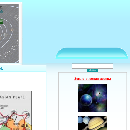
11
SS
4.
Землетрясения месяца