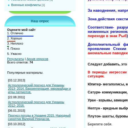
Военные конфликты
[1]
За наводнения, напр
Зона действия секстил
Наш опрос
Соответствие- раз
Оцените мой сайт
низменных регионов
1.
Отлично
переходе в знак Рыб
)
2.
Хорошо
3.
Неплохо
Дополнительный ф
проявление Стихии
4.
Плохо
аномальные паводки
5.
Ужасно
Результаты
|
Архив опросов
Всего ответов:
74
Следует добавить, это
В периоды ингрессии 
Популярные материалы.
ситуации.
[03.12.2013]
Юпитер- мегаполисы, к
Астрологический прогноз для Украины
2013- 2014. Евроинтеграция, евромайдан и
игры патриотов.
Сатурн- коммуникации,
[22.08.2011]
Уран - взрывы, авиация
Астрологический прогноз для Украины
2012- 2016.
Нептун - вредные выбр
[06.01.2015]
Прогноз погоды в Украине 2015. Народный
Плутон- шахты, буровы
синоптик Валерий Некрасов.
[03.10.2012]
Берегите себя.