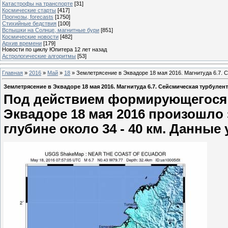
Катастрофы на транспорте
[31]
Космические старты
[417]
Прогнозы, forecasts
[1750]
Стихийные бедствия
[100]
Вспышки на Солнце, магнитные бури
[851]
Космические новости
[482]
Архив времени
[179]
Новости по циклу Юпитера 12 лет назад
Астрологические алгоритмы
[53]
Главная
»
2016
»
Май
»
18
» Землетрясение в Эквадоре 18 мая 2016. Магнитуда 6.7. 
Землетрясение в Эквадоре 18 мая 2016. Магнитуда 6.7. Сейсмическая турбулент
Под действием формирующегос
Эквадоре 18 мая 2016 произошло
глубине около 34 - 40 км. Данные