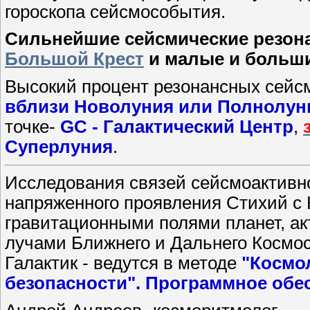
гороскопа сейсмособытия.
Сильнейшие сейсмические резон
Большой Крест
и малые и больши
Высокий процент резонансных сейс
вблизи Новолуния или Полнолун
точке-
GC - Галактический Центр
,
Суперлуния
.
Исследования связей сейсмоактивно
напряженного проявления Стихий с
гравитационными полями планет, а
лучами Ближнего и Дальнего Космос
Галактик - ведутся в методе
"Космол
безопасности". Программное обе