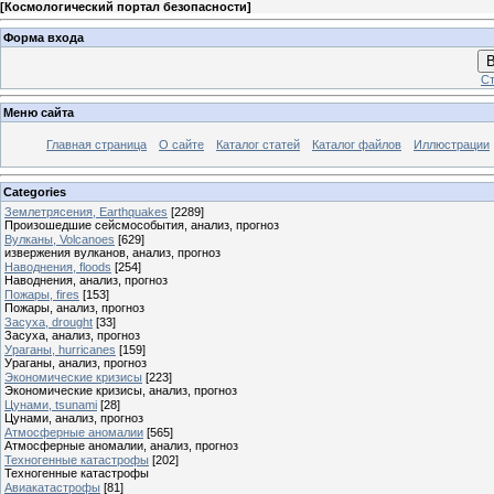
[
Космологический портал безопасности
]
Форма входа
В
Ст
Меню сайта
Главная страница
О сайте
Каталог статей
Каталог файлов
Иллюстрации
Categories
Землетрясения, Earthquakes
[2289]
Произошедшие сейсмособытия, анализ, прогноз
Вулканы, Volcanoes
[629]
извержения вулканов, анализ, прогноз
Наводнения, floods
[254]
Наводнения, анализ, прогноз
Пожары, fires
[153]
Пожары, анализ, прогноз
Засуха, drought
[33]
Засуха, анализ, прогноз
Ураганы, hurricanes
[159]
Ураганы, анализ, прогноз
Экономические кризисы
[223]
Экономические кризисы, анализ, прогноз
Цунами, tsunami
[28]
Цунами, анализ, прогноз
Атмосферные аномалии
[565]
Атмосферные аномалии, анализ, прогноз
Техногенные катастрофы
[202]
Техногенные катастрофы
Авиакатастрофы
[81]