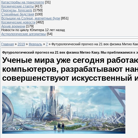
Катастрофы на транспорте
[31]
Космические старты
[417]
Прогнозы, forecasts
[1750]
Стихийные бедствия
[100]
Вспышки на Солнце, магнитные бури
[851]
Космические новости
[482]
Архив времени
[179]
Новости по циклу Юпитера 12 лет назад
Астрологические алгоритмы
[54]
Главная
»
2019
»
Февраль
»
7
» Футурологический прогноз на 21 век физика Митио Ка
Футурологический прогноз на 21 век физика Митио Каку. Мы приближаемся к 
Ученые мира уже сегодня работа
компьютеров, разрабатывают нан
совершенствуют искусственный и