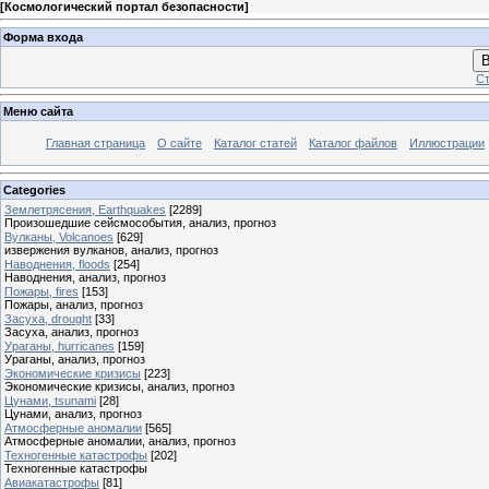
[
Космологический портал безопасности
]
Форма входа
В
Ст
Меню сайта
Главная страница
О сайте
Каталог статей
Каталог файлов
Иллюстрации
Categories
Землетрясения, Earthquakes
[2289]
Произошедшие сейсмособытия, анализ, прогноз
Вулканы, Volcanoes
[629]
извержения вулканов, анализ, прогноз
Наводнения, floods
[254]
Наводнения, анализ, прогноз
Пожары, fires
[153]
Пожары, анализ, прогноз
Засуха, drought
[33]
Засуха, анализ, прогноз
Ураганы, hurricanes
[159]
Ураганы, анализ, прогноз
Экономические кризисы
[223]
Экономические кризисы, анализ, прогноз
Цунами, tsunami
[28]
Цунами, анализ, прогноз
Атмосферные аномалии
[565]
Атмосферные аномалии, анализ, прогноз
Техногенные катастрофы
[202]
Техногенные катастрофы
Авиакатастрофы
[81]