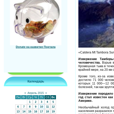
Donate на развитие Портала
«Caldera Mt Tambora Sum
Извержение Тамборы
человечества.
Взрыв в
Кромешная тьма в течен
крайней мере, на 20 км
Кроме того, из-за из
достигло 71 000 челов
Календарь
которых 11 000—12 00
болезней, так как эруп
«
Апрель 2015
»
Извержение породило 
год стал известен как
Пн
Вт
Ср
Чт
Пт
Сб
Вс
Америке.
1
2
3
4
5
6
7
8
9
10
11
12
Необычайный холод пр
населения разразился г
13
14
15
16
17
18
19