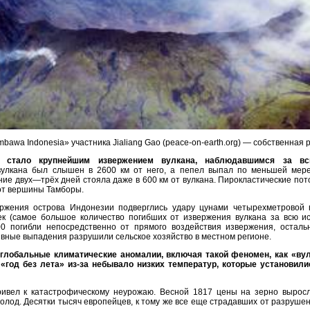
bawa Indonesia» участника Jialiang Gao (peace-on-earth.org) — собственная 
 стало крупнейшим извержением вулкана, наблюдавшимся за вс
улкана был слышен в 2600 км от него, а пепел выпал по меньшей мере
ие двух—трёх дней стояла даже в 600 км от вулкана. Пирокластические пот
 от вершины Тамборы.
вержения острова Индонезии подверглись удару цунами четырехметровой 
ек (самое большое количество погибших от извержения вулкана за всю ис
0 погибли непосредственно от прямого воздействия извержения, осталь
тивные выпадения разрушили сельское хозяйство в местном регионе.
глобальные климатические аномалии, включая такой феномен, как «вул
 «год без лета» из-за небывало низких температур, которые установил
ивел к катастрофическому неурожаю. Весной 1817 цены на зерно выросли
олод. Десятки тысяч европейцев, к тому же все еще страдавших от разруше