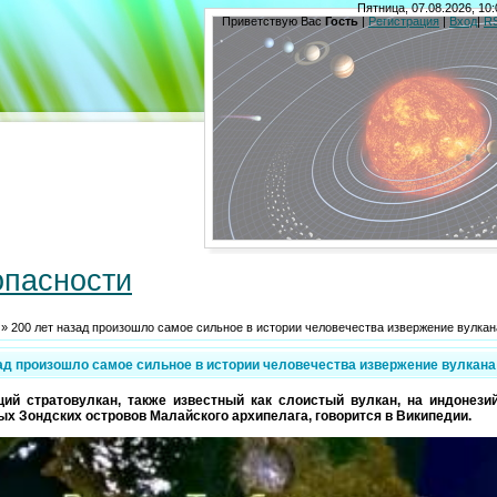
Пятница, 07.08.2026, 10:
Приветствую Вас
Гость
|
Регистрация
|
Вход
|
R
опасности
» 200 лет назад произошло самое сильное в истории человечества извержение вулкан
ад произошло самое сильное в истории человечества извержение вулкана
й стратовулкан, также известный как слоистый вулкан, на индонези
х Зондских островов Малайского архипелага, говорится в Википедии.