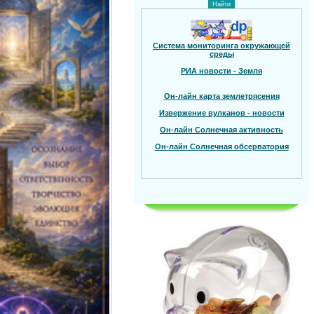
Система мониторинга окружающей
среды
РИА новости - Земля
Он-лайн карта землетрясения
Извержение вулканов - новости
Он-лайн Солнечная активность
Он-лайн Солнечная обсерватория