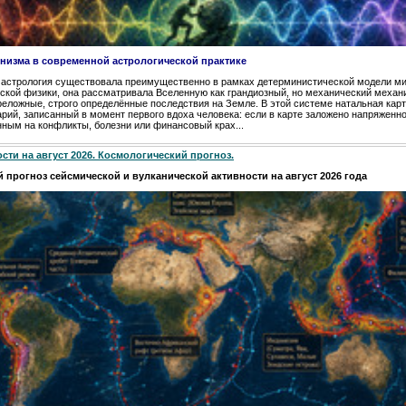
инизма в современной астрологической практике
 астрология существовала преимущественно в рамках детерминистической модели ми
ской физики, она рассматривала Вселенную как грандиозный, но механический механи
еложные, строго определённые последствия на Земле. В этой системе натальная кар
ий, записанный в момент первого вдоха человека: если в карте заложено напряженно
ным на конфликты, болезни или финансовый крах...
ти на август 2026. Космологический прогноз.
 прогноз сейсмической и вулканической активности на август 2026 года