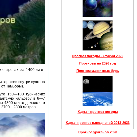
Прогноз погоды - Стихии 2022
Прогнозы на 2026 год
 островах, за 1400 км от
Прогноз магнитных бурь
и взрывов внутри вулкана
 от Тамборы).
уто 150—180 кубических
гантскую кальдеру в 6—7
ы 4300 м, что делало его
о 2700—2800 метров.
Карта - прогноз погоды
Карта- прогноз наводнений 2013-2033
Прогноз ураганов 2020