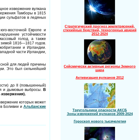
ощное извержение вулкана
вержения Тамборы в 1815
ации сульфатов в ледяных
Стратегический прогноз землетрясений,
юго-восточной Европе и
стихийных бедствий, техногенных аварий
2012-2024
нарушение устойчивости
массовый голод, а также
и зимой 1816—1817 годов.
кобритании и Ирландии.
западной части Ирландии,
еясной для людей причины
Сейсмически активные регионы Земного
дки. Это был сильнейший
шара
Активизация вулканов 2012
сти) до II (повышенный)
ния и дымовые выбросы.
В
ь извержения).
извержение которых может
в Боливии и
Альбанские
Треугольники опасности АКСБ
Зоны извержений вулканов 2009-2024
Гороскоп нового тысячелетия