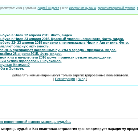
Просмотров
: 2804 |
Добавил
:
Андрей-Андреев
|
Теги
:
извержение вулкана
,
прогноз извержений вулкана
,
буко в Чили 22 апреля 2015. Фото, видео.
ьбуко в Чили 23 апреля 2015. Красный уровень опасности. Фото, видео.
буко 22- 23 апреля 2015 привело к пеплопадам в Чили и Аргентине. Фото.
оявляют опасную активность.
ле 2015 превращает населенные пункты в города - призраки. Видео.
rajima 28 апреля 2015. Фото, видео.
ной или в начале лета 2016 может принести резкое похолодание.
нии активизировалось 13 вулканов.
 вулкан Кизимен?
би в Эритрее.
Добавлять комментарии могут только зарегистрированные пользователи.
[
Регистрация
|
Вход
]
ле вероятностей вместо матрицы судьбы.
о матрицы судьбы: Как квантовая астрология трансформирует парадигму пред