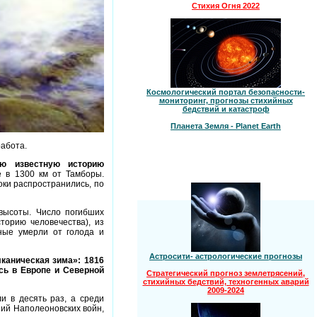
Стихия Огня 2022
Космологический портал безопасности-
мониторинг, прогнозы стихийных
бедствий и катастроф
Планета Земля - Planet Earth
работа.
ю известную историю
 в 1300 км от Тамборы.
оки распространились, по
высоты. Число погибших
торию человечества), из
ные умерли от голода и
Астросити- астрологические прогнозы
каническая зима»: 1816
ись в Европе и Северной
Стратегический прогноз землетрясений,
стихийных бедствий, техногенных аварий
2009-2024
 в десять раз, а среди
ний Наполеоновских войн,