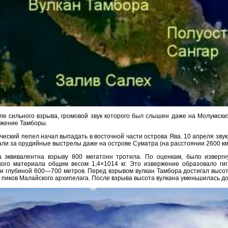
ле сильного взрыва, громовой звук которого был слышен даже на Молуккских
ржение Тамборы.
ческий пепел начал выпадать в восточной части острова Ява. 10 апреля звук
ли за орудийные выстрелы даже на острове Суматра (на расстоянии 2600 км
 эквивалентна взрыву 800 мегатонн тротила. По оценкам, было извергн
кого материала общим весом 1,4×1014 кг. Это извержение образовало ги
и глубиной 600—700 метров. Перед взрывом вулкан Тамбора достигал высот
 пиков Малайского архипелага. После взрыва высота вулкана уменьшилась д