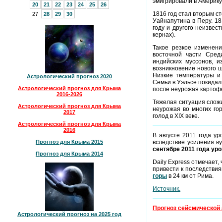
эмигрировали в Америку
20
21
22
23
24
25
26
1816 год стал вторым с
27
28
29
30
Уайнапутина в Перу. 1
году и другого неизвес
кернах).
Такое резкое изменен
восточной части Сред
индийских муссонов, и
возникновение нового ш
Низкие температуры и
Астрологический прогноз 2020
Семьи в Уэльсе покидал
Астрологический прогноз для Крыма
после неурожая картоф
2016-2026
Тяжелая ситуация сложи
Астрологический прогноз для Крыма
неурожая во многих го
2017
голод в XIX веке.
Астрологический прогноз для Крыма
2016
В августе 2011 года у
вследствие усиления в
Прогноз для Крыма 2015
сентябре 2011 года уро
Прогноз для Крыма 2014
Daily Express отмечает
привести к последстви
горы
в 24 км от Рима.
Источник.
Прогноз сейсмической 
Астрологический прогноз на 2025 год