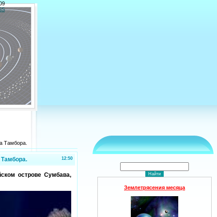
09
SS
а Тамбора.
 Тамбора.
12:50
йском острове Сумбава,
Землетрясения месяца