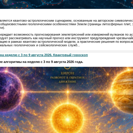
вляется квантово-астрологическим сценарием, основанным на авторском символичес
с общеизвестными геологическими особенностями Земли (границы литосферных плит, 
ги).
верждает возможность прогнозирования землетрясений или извержений вулканов по а
едует рассматривать как научный прогноз или инструмент предупреждения чрезвычайн
ацию в рамках квантово-астрологической модели, а практические решения по вопроса
альных геологических и сейсмологических служб...
а неделю с 3 по 9 августа 2026. Квантовый гороскоп
е алгоритмы на неделю с 3 по 9 августа 2026 года.