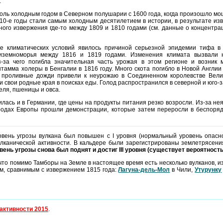
.
толь холодным годом в Северном полушарии с 1600 года, когда произошло м
810-е годы стали самым холодным десятилетием в истории, в результате из
тного извержения где-то между 1809 и 1810 годами (см. данные о концентр
ие климатических условий явилось причиной серьезной эпидемии тифа в 
иземноморья между 1816 и 1819 годами. Изменения климата вызвали 
з-за чего погибла значительная часть урожая в этом регионе и возник 
тамма холеры в Бенгалии в 1816 году. Много скота погибло в Новой Англи
 проливные дожди привели к неурожаю в Соединенном королевстве Вели
и свои родные края в поисках еды. Голод распространился в северной и юго-
еля, пшеницы и овса.
лась и в Германии, где цены на продукты питания резко возросли. Из-за н
родах Европы прошли демонстрации, которые затем переросли в беспоря
ровень угрозы вулкана был повышен с I уровня (нормальный уровень опасно
улканической активности. В кальдере были зарегистрированы землетрясе
вень угрозы снова был поднят и достиг III уровня (существует вероятност
, что помимо Тамборы на Земле в настоящее время есть несколько вулканов, 
ям, сравнимым с извержением 1815 года:
Лагуна-дель-Мол
в Чили,
Утурунку
активности 2015
.