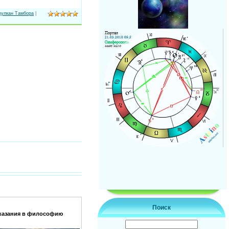
вулкан Тамбора
|
Поиск
сказания в философию