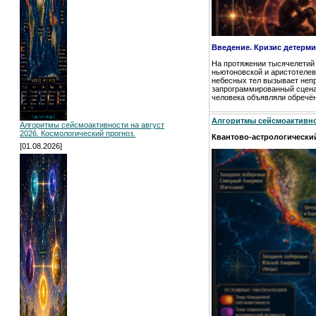
Введение. Кризис детерм
На протяжении тысячелетий
ньютоновской и аристотелев
небесных тел вызывает непp
запрограммированный сценар
человека объявляли обречён
Алгоритмы сейсмоактивнос
Алгоритмы сейсмоактивности на август
2026. Космологический прогноз.
Квантово-астрологический
[01.08.2026]