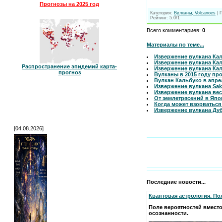
Прогнозы на 2025 год
Категория
:
Вулканы, Volcanoes
|
Рейтинг
:
5.0
/
1
Всего комментариев
:
0
Материалы по теме...
Извержение вулкана Каль
Извержение вулкана Кал
Распространение эпидемий карта-
Извержение вулкана Каль
прогноз
Вулканы в 2015 году пр
Вулкан Кальбуко в апре
Извержение вулкана Saku
Извержение вулкана вес
От землетрясений в Япо
Когда может взорваться
Извержение вулкана Дуб
[04.08.2026]
Последние новости...
Квантовая астрология. По
Поле вероятностей вмест
осознанности.