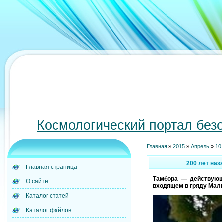
Космологический портал без
Главная
»
2015
»
Апрель
»
10
200 лет наз
Главная страница
Тамбора — действующи
О сайте
входящем в гряду Малы
Каталог статей
Каталог файлов